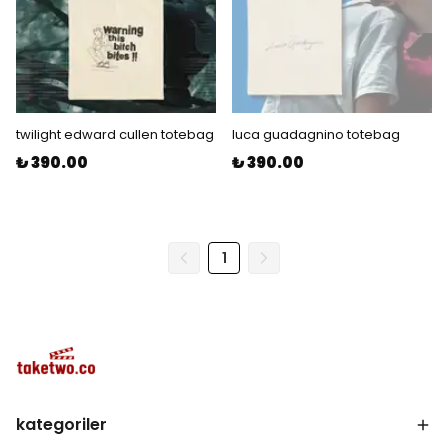
twilight edward cullen totebag
luca guadagnino totebag
₺ 390.00
₺ 390.00
1
kategoriler