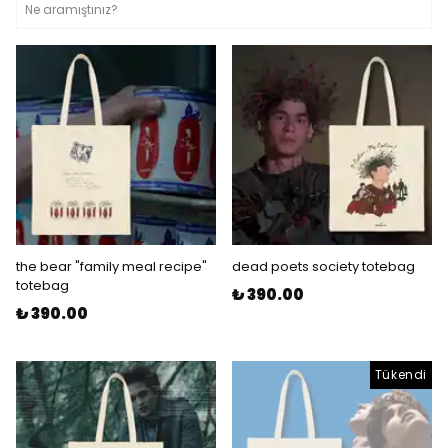
the bear "family meal recipe"
dead poets society totebag
totebag
₺ 390.00
₺ 390.00
Tükendi