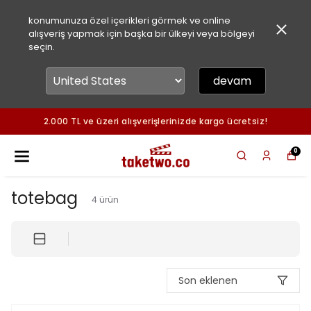
konumunuza özel içerikleri görmek ve online
alışveriş yapmak için başka bir ülkeyi veya bölgeyi
seçin.
devam
2.000 TL ve üzeri alışverişlerinizde kargo ücretsiz!
0
totebag
4
ürün
Son eklenen