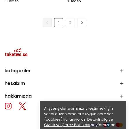
3 Beden
3 Beden
1
2
kategoriler
hesabım
hakkımızda
Alışveriş deneyiminizi iyileştirmek için
yasal düzenlemelere uygun çerezler
(cookies) kullanıyoruz. Detaylı bilgiye
Gizlilik ve Çerez Politikası
sayfamızdan