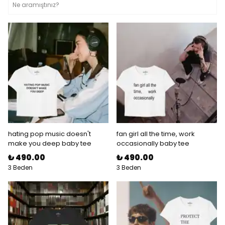
hating pop music doesn't
fan girl all the time, work
make you deep baby tee
occasionally baby tee
₺ 490.00
₺ 490.00
3 Beden
3 Beden