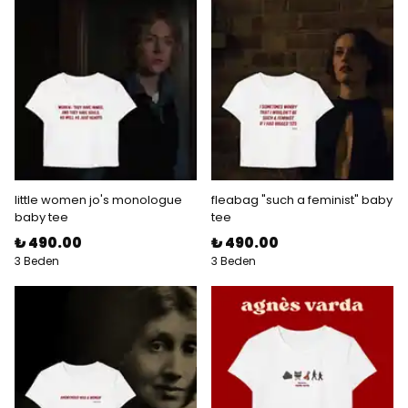
little women jo's monologue
fleabag "such a feminist" baby
baby tee
tee
₺ 490.00
₺ 490.00
3 Beden
3 Beden