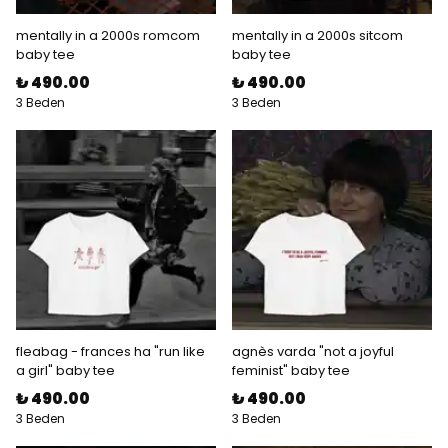
mentally in a 2000s romcom
mentally in a 2000s sitcom
baby tee
baby tee
₺ 490.00
₺ 490.00
3 Beden
3 Beden
fleabag - frances ha "run like
agnès varda "not a joyful
a girl" baby tee
feminist" baby tee
₺ 490.00
₺ 490.00
3 Beden
3 Beden