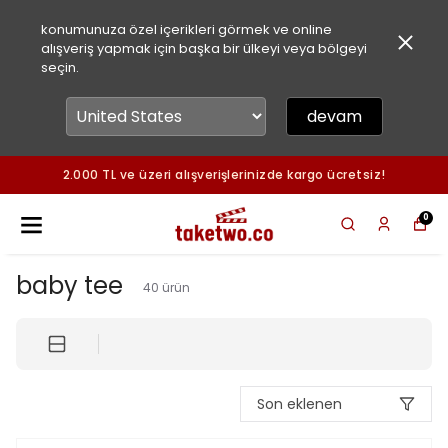
konumunuza özel içerikleri görmek ve online
alışveriş yapmak için başka bir ülkeyi veya bölgeyi
seçin.
devam
2.000 TL ve üzeri alışverişlerinizde kargo ücretsiz!
0
baby tee
40
ürün
Son eklenen