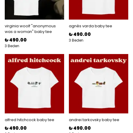
virginia woolf "anonymous
agnès varda baby tee
was a woman" baby tee
₺ 490.00
₺ 490.00
3 Beden
3 Beden
alfred hitchcock baby tee
andrei tarkovsky baby tee
₺ 490.00
₺ 490.00