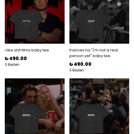
i like shit films baby tee
frances ha "i'm not a real
person yet" baby tee
₺ 490.00
₺ 490.00
3 Beden
3 Beden