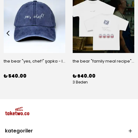
the bear "yes, chef!" şapka - lacivert
the bear "family meal recipe" t-shirt
₺ 540.00
₺ 640.00
3 Beden
kategoriler