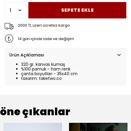
SEPETE EKLE
2000 TL üzeri ücretsiz kargo
14 gün içinde iade ve değişim
Ürün Açıklaması
320 gr. kanvas kumaş
%100 pamuk - ham renk
çanta boyutları - 35x40 cm
tasarım: taketwo.co
öne çıkanlar