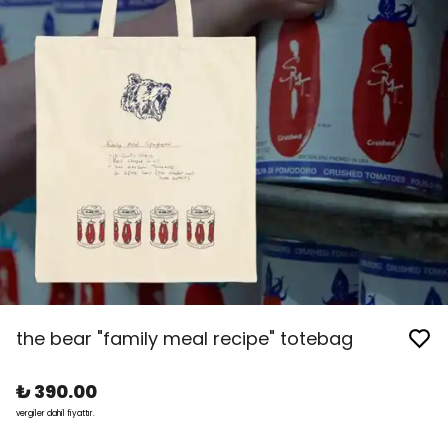
the bear "family meal recipe" totebag
₺ 390.00
vergiler dahil fiyattır.