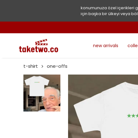
konumunuza özel içerikleri 
için başka bir ülkeyi veya böl
new arrivals
coll
t-shirt
one-offs