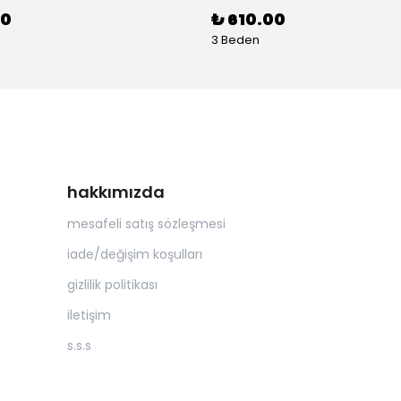
00
₺ 610.00
3 Beden
hakkımızda
mesafeli satış sözleşmesi
iade/değişim koşulları
gizlilik politikası
iletişim
s.s.s