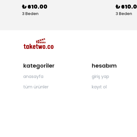
₺ 610.00
₺ 610.
3 Beden
3 Beden
kategoriler
hesabım
anasayfa
giriş yap
tüm ürünler
kayıt ol