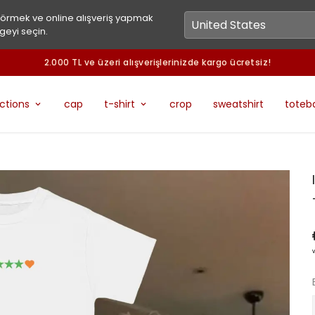
görmek ve online alışveriş yapmak
geyi seçin.
2.000 TL ve üzeri alışverişlerinizde kargo ücretsiz!
ections
cap
t-shirt
crop
sweatshirt
toteb
v