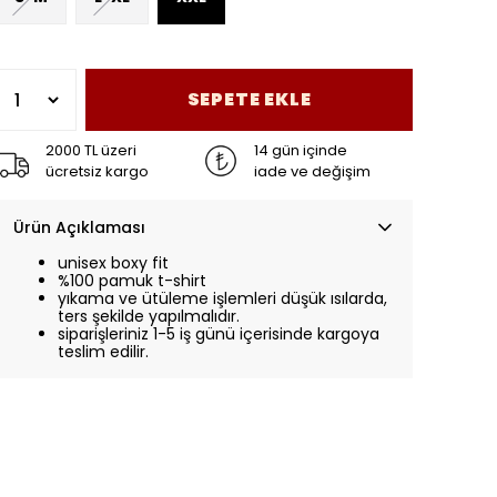
SEPETE EKLE
2000 TL üzeri
14 gün içinde
ücretsiz kargo
iade ve değişim
Ürün Açıklaması
unisex boxy fit
%100 pamuk t-shirt
yıkama ve ütüleme işlemleri düşük ısılarda,
ters şekilde yapılmalıdır.
siparişleriniz 1-5 iş günü içerisinde kargoya
teslim edilir.