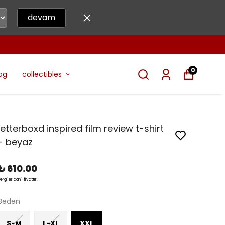
devam
0
ag
collectibles
letterboxd inspired film review t-shirt
- beyaz
₺ 610.00
ergiler dahil fiyattır.
Beden
S-M
L-XL
XXL