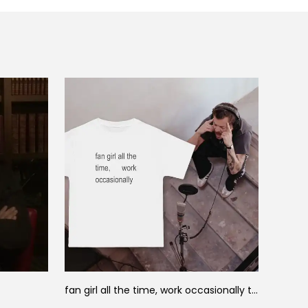
fan girl all the time, work occasionally t-shirt
mental