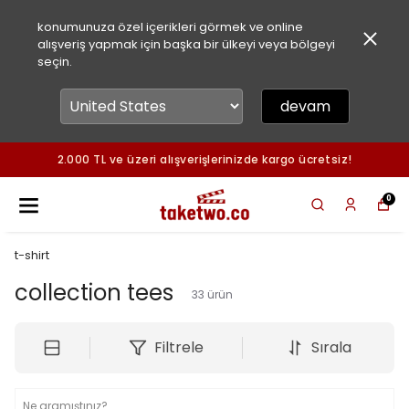
konumunuza özel içerikleri görmek ve online
alışveriş yapmak için başka bir ülkeyi veya bölgeyi
seçin.
devam
2.000 TL ve üzeri alışverişlerinizde kargo ücretsiz!
0
t-shirt
collection tees
33
ürün
Filtrele
Sırala