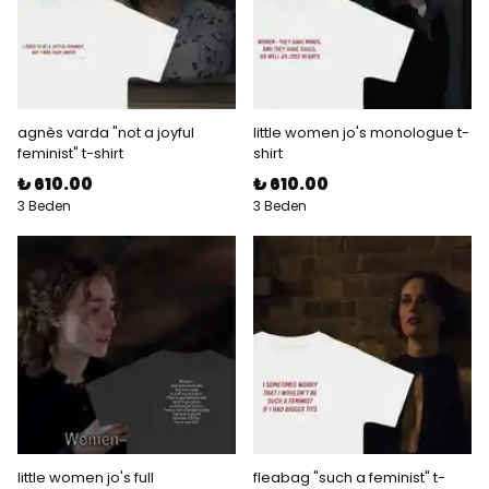
agnès varda "not a joyful
little women jo's monologue t-
feminist" t-shirt
shirt
₺ 610.00
₺ 610.00
3 Beden
3 Beden
little women jo's full
fleabag "such a feminist" t-