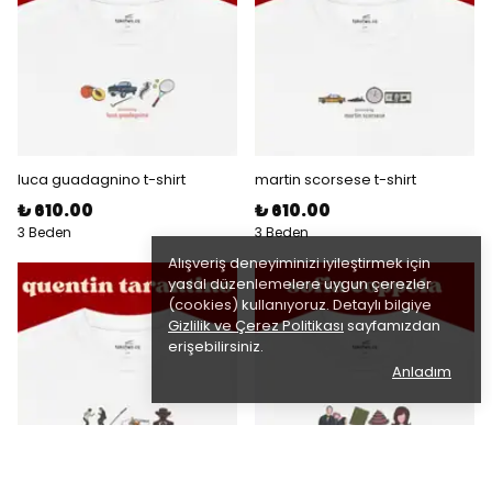
luca guadagnino t-shirt
martin scorsese t-shirt
₺ 610.00
₺ 610.00
3 Beden
3 Beden
Alışveriş deneyiminizi iyileştirmek için
yasal düzenlemelere uygun çerezler
(cookies) kullanıyoruz. Detaylı bilgiye
Gizlilik ve Çerez Politikası
sayfamızdan
erişebilirsiniz.
Anladım