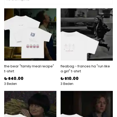
the bear "family meal recipe"
fleabag - frances ha "run like
t-shirt
a girl" t-shirt
₺ 640.00
₺ 610.00
3 Beden
3 Beden