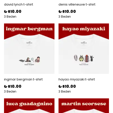
david lynch t-shirt
denis villeneuve t-shirt
₺ 610.00
₺ 610.00
3 Beden
3 Beden
ingmar bergman t-shirt
hayao miyazaki t-shirt
₺ 610.00
₺ 610.00
3 Beden
3 Beden