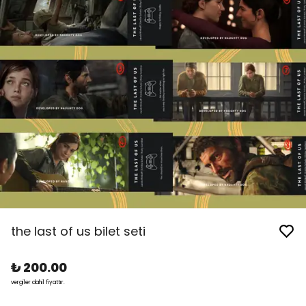
the last of us bilet seti
₺ 200.00
vergiler dahil fiyattır.