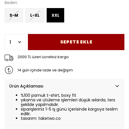
Beden
S-M
L-XL
XXL
SEPETE EKLE
2000 TL üzeri ücretsiz kargo
14 gün içinde iade ve değişim
Ürün Açıklaması
%100 pamuk t-shirt, boxy fit
yıkama ve ütüleme işlemleri düşük ısılarda, ters
şekilde yapılmalıdır.
siparişleriniz 1-5 iş günü içerisinde kargoya teslim
edilir.
tasarım: taketwo.co