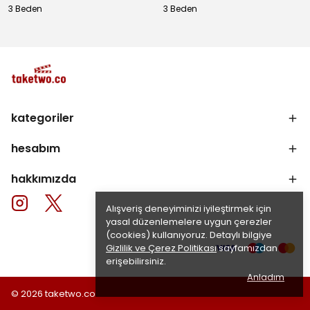
3 Beden
3 Beden
kategoriler
hesabım
hakkımızda
Alışveriş deneyiminizi iyileştirmek için
yasal düzenlemelere uygun çerezler
(cookies) kullanıyoruz. Detaylı bilgiye
Gizlilik ve Çerez Politikası
sayfamızdan
erişebilirsiniz.
Anladım
© 2026 taketwo.co