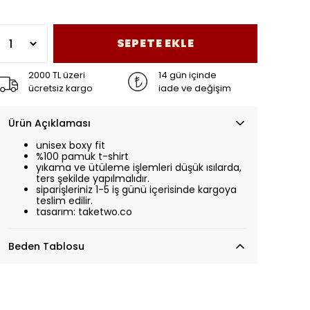
SEPETE EKLE
2000 TL üzeri
14 gün içinde
ücretsiz kargo
iade ve değişim
Ürün Açıklaması
unisex boxy fit
%100 pamuk t-shirt
yıkama ve ütüleme işlemleri düşük ısılarda,
ters şekilde yapılmalıdır.
siparişleriniz 1-5 iş günü içerisinde kargoya
teslim edilir.
tasarım: taketwo.co
Beden Tablosu