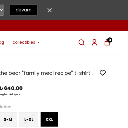
devam
0
ag
collectibles
the bear "family meal recipe" t-shirt
₺ 640.00
ergiler dahil fiyattır.
Beden
S-M
L-XL
XXL