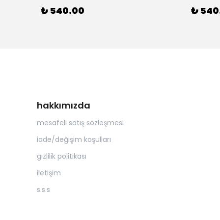
₺ 540.00
₺ 540
hakkımızda
mesafeli satış sözleşmesi
iade/değişim koşulları
gizlilik politikası
iletişim
s.s.s