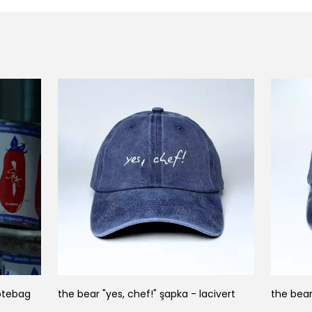
totebag
the bear "yes, chef!" şapka - lacivert
the bear 