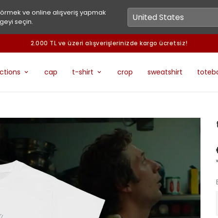
görmek ve online alışveriş yapmak
geyi seçin.
2.000 TL ve üzeri alışverişlerinizde kargo ücretsiz!
ections
cap
t-shirt
crop
sweatshirt
toteb
v