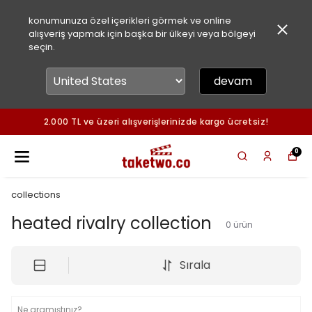
konumunuza özel içerikleri görmek ve online
alışveriş yapmak için başka bir ülkeyi veya bölgeyi
seçin.
devam
2.000 TL ve üzeri alışverişlerinizde kargo ücretsiz!
0
collections
heated rivalry collection
0
ürün
Sırala