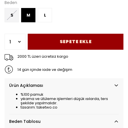
Beden
S
M
L
SEPETE EKLE
2000 TL üzeri ücretsiz kargo
14 gün içinde iade ve değişim
Ürün Açıklaması
%100 pamuk
yıkama ve ütüleme işlemleri düşük ısılarda, ters
şekilde yapılmalıdır.
tasarım: taketwo.co
Beden Tablosu