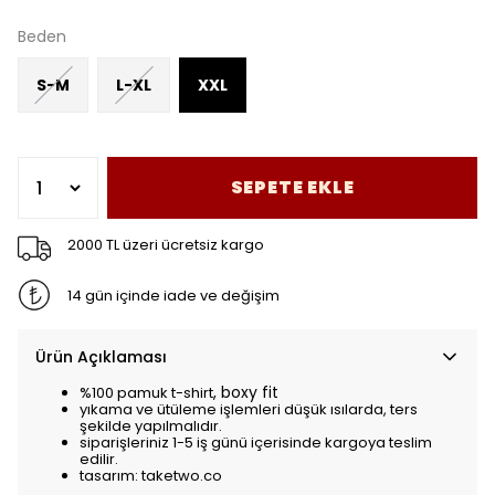
Beden
S-M
L-XL
XXL
SEPETE EKLE
2000 TL üzeri ücretsiz kargo
14 gün içinde iade ve değişim
Ürün Açıklaması
, boxy fit
%100 pamuk t-shirt
yıkama ve ütüleme işlemleri düşük ısılarda, ters
şekilde yapılmalıdır.
siparişleriniz 1-5 iş günü içerisinde kargoya teslim
edilir.
tasarım: taketwo.co