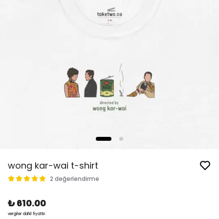
wong kar-wai t-shirt
2 değerlendirme
₺ 610.00
vergiler dahil fiyattır.