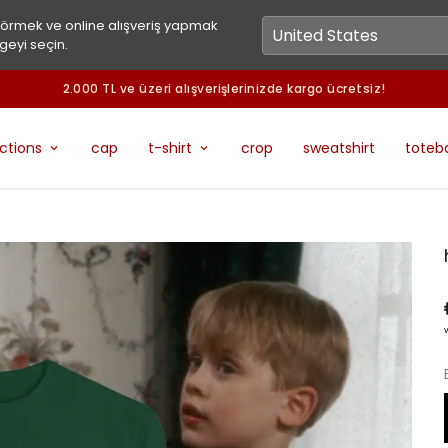
görmek ve online alışveriş yapmak
geyi seçin.
2.000 TL ve üzeri alışverişlerinizde kargo ücretsiz!
ections
cap
t-shirt
crop
sweatshirt
toteb
v