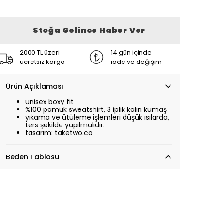
Stoğa Gelince Haber Ver
2000 TL üzeri
14 gün içinde
ücretsiz kargo
iade ve değişim
Ürün Açıklaması
unisex boxy fit
%100 pamuk sweatshirt, 3 iplik kalın kumaş
yıkama ve ütüleme işlemleri düşük ısılarda,
ters şekilde yapılmalıdır.
tasarım: taketwo.co
Beden Tablosu