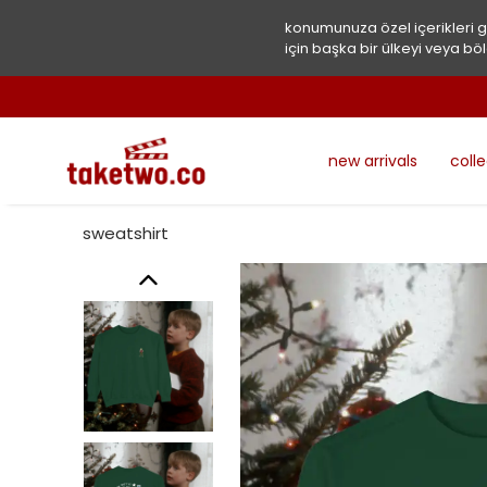
konumunuza özel içerikleri 
için başka bir ülkeyi veya böl
new arrivals
coll
sweatshirt