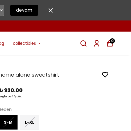
devam
0
ag
collectibles
home alone sweatshirt
₺ 920.00
ergiler dahil fiyattır.
Beden
S-M
L-XL