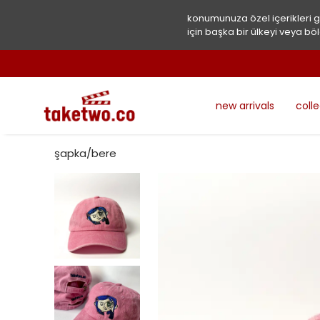
konumunuza özel içerikleri 
için başka bir ülkeyi veya böl
new arrivals
coll
şapka/bere