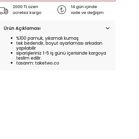
2000 TL üzeri
14 gün içinde
ücretsiz kargo
iade ve değişim
Ürün Açıklaması
%100 pamuk, yıkamalı kumaş
tek bedendir, boyut ayarlaması arkadan
yapılabilir
siparişleriniz 1-5 iş günü içerisinde kargoya
teslim edilir.
tasarım: taketwo.co