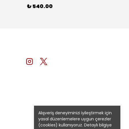
₺ 540.00
₺ 54
Alışveriş deneyiminizi iyileştirmek için
yasal düzenlemelere uygun çerezler
(cookies) kullanıyoruz. Detaylı bilgiye