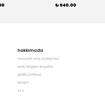
00
₺ 540.00
hakkımızda
mesafeli satış sözleşmesi
iade/değişim koşulları
gizlilik politikası
iletişim
s.s.s