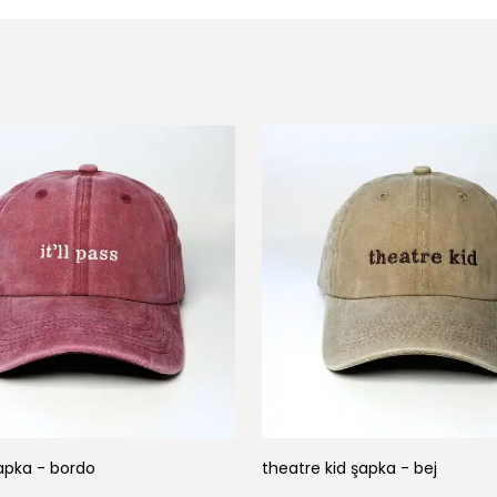
apka - bordo
theatre kid şapka - bej