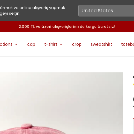
görmek ve online alışveriş yapmak
geyi seçin.
2.000 TL ve üzeri alışverişlerinizde kargo ücretsiz!
ections
cap
t-shirt
crop
sweatshirt
toteb
v