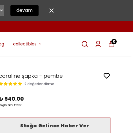
devam
0
ag
collectibles
coraline şapka - pembe
2 değerlendirme
₺ 540.00
ergiler dahil fiyattır.
Stoğa Gelince Haber Ver