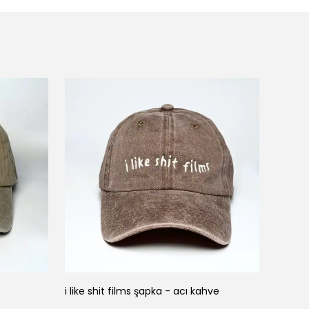
i like shit films şapka - acı kahve
no spo