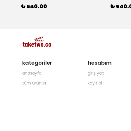
₺ 540.00
₺ 540.
kategoriler
hesabım
anasayfa
giriş yap
tüm ürünler
kayıt ol